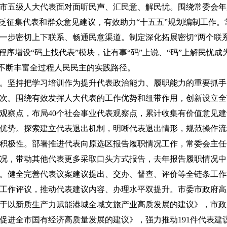
市五级人大代表面对面听民声、汇民意、解民忧。围绕常委会年
广泛征集代表和群众意见建议，有效助力“十五五”规划编制工作
一步密切上下联系、畅通民意渠道。制定深化拓展密切“两个联
程序增设“码上找代表”模块，让有事“码”上说、“码”上解民忧
，不断丰富全过程人民民主的实践路径。
。坚持把学习培训作为提升代表政治能力、履职能力的重要抓手
余人次。围绕有效发挥人大代表的工作优势和纽带作用，创新设立
观察点，布局40个社会事业代表观察点，累计收集有价值意见建议
优势。探索建立代表退出机制，明晰代表退出情形，规范操作流
积极性。部署推进代表向原选区报告履职情况工作，常委会主任
况，带动其他代表更多采取口头方式报告，去年报告履职情况中口
。健全完善代表议案建议提出、交办、督查、评价等全链条工作
工作评议，推动代表建议内容、办理水平双提升。市委市政府高
于以新质生产力赋能港城全域文旅产业高质发展的建议》，市政
促进全市国有经济高质量发展的建议》，强力推动191件代表建