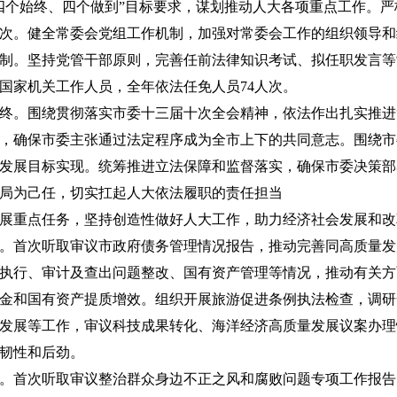
四个始终、四个做到”目标要求，谋划推动人大各项重点工作。
2次。健全常委会党组工作机制，加强对常委会工作的组织领导
制。坚持党管干部原则，完善任前法律知识考试、拟任职发言等
国家机关工作人员，全年依法任免人员74人次。
终。围绕贯彻落实市委十三届十次全会精神，依法作出扎实推进
，确保市委主张通过法定程序成为全市上下的共同意志。围绕市
发展目标实现。统筹推进立法保障和监督落实，确保市委决策部
局为己任，切实扛起人大依法履职的责任担当
展重点任务，坚持创造性做好人大工作，助力经济社会发展和改
。首次听取审议市政府债务管理情况报告，推动完善同高质量发
执行、审计及查出问题整改、国有资产管理等情况，推动有关方
金和国有资产提质增效。组织开展旅游促进条例执法检查，调研
发展等工作，审议科技成果转化、海洋经济高质量发展议案办理
韧性和后劲。
。首次听取审议整治群众身边不正之风和腐败问题专项工作报告