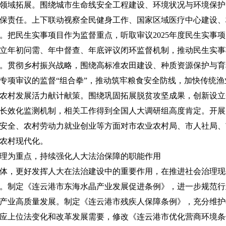
领域拓展。围绕城市生命线安全工程建设、环境状况与环境保护
保责任。上下联动视察全民健身工作、国家区域医疗中心建设、
把民生实事项目作为监督重点，听取审议2025年度民生实事项目
立年初问需、年中督查、年底评议闭环监督机制，推动民生实事
。贯彻乡村振兴战略，围绕高标准农田建设、种质资源保护与育
专项审议的监督“组合拳”，推动筑牢粮食安全防线，加快传统
农村发展活力献计献策。围绕巩固拓展脱贫攻坚成果，创新设立
长效化监测机制，相关工作得到全国人大调研组高度肯定。开展
安全、农村劳动力就业创业等方面对市农业农村局、市人社局、
农村现代化。
理为重点，持续强化人大法治保障的职能作用
体，更好发挥人大在法治建设中的重要作用，在推进社会治理现
。制定《连云港市东海水晶产业发展促进条例》，进一步规范行
产业高质量发展。制定《连云港市残疾人保障条例》，充分维护
应上位法变化和改革发展需要，修改《连云港市优化营商环境条