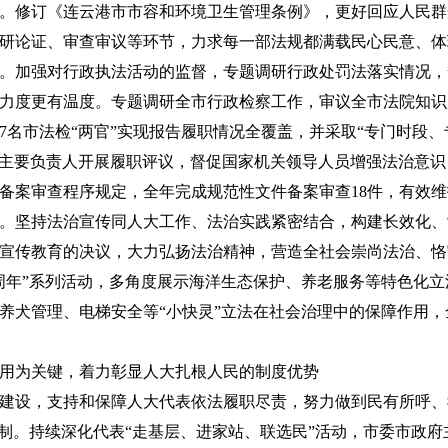
。修
订《连云港市市容和环境卫生管理条例》，更好回应人民群
研论证、审查审议等环节，力求每一部法规都满载民心民意、体
。加强对行政执法活动的监督，专题调研行政处罚法落实情况，
力度更有温度。专题调研全市行政检察工作，审议全市法院知识
47名市法检“两官”实现报告履职情况全覆盖，并采取“专门时段
门主要负责人开展履职评议，督促国家机关领导人员增强法治意
备案审查程序规定，全年完成规范性文件备案审查18件，有效
。坚持法治宣传同人大工作、法治实践紧密结合，构建长效化、
宣传教育的决议，大力弘扬法治精神，营造全社会崇尚法治、恪
周年”系列活动，多角度展示海洋生态保护、养老服务等特色化
养犬管理、电梯安全等“小快灵”立法在社会治理中的保障作用
用为关键，着力彰显人大扎根人民的制度优势
建设，支持和保障人大代表依法履职尽责，努力做到民有所呼、
机制。持续深化代表“走基层、进家站、联选民”活动，市委市政