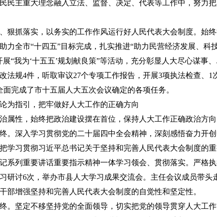
民民主重大理念融入立法、监督、决定、代表等工作中，努力把
、狠抓落实，以务实的工作作风运行好人民代表大会制度。始终
助力全市“十四五”目标完成，扎实推进“助力民营经济发展、科
开展“我为‘十五五’规划献良策”等活动，充分彰显人大尽心谋事
改法规4件，听取审议27个专项工作报告，开展3项执法检查、1
全面完成了市十五届人大五次会议确定的各项任务。
论为指引，把牢做好人大工作的正确方向
治属性，始终把政治建设摆在首位，保持人大工作正确政治方向
终。深入学习贯彻党的二十届四中全会精神，深刻感悟奋力开创
把学习贯彻习近平总书记关于坚持和完善人民代表大会制度的重
记系列重要讲话重要指示精神一体学习领会、贯彻落实。严格执
学习研讨6次，举办市县人大学习成果交流会。主任会议成员带头
干部增强坚持和完善人民代表大会制度的自觉性和坚定性。
终。坚定不移坚持党的全面领导，切实把党的领导贯穿人大工作