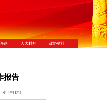
评论
人大材料
政协材料
作报告
：
[小]
[中]
[大]