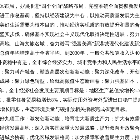
总体布局，协调推进“四个全面”战略布局，完整准确全面贯彻新
进工作总基调，坚持以经济建设为中心，以推动高质量发展为主
美好生活需要为根本目的，推动经济实现质的有效提升和量的合
坚实步伐，确保基本实现社会主义现代化取得决定性进展，努力
高地、山海文旅名城，奋力谱写“强富美高”新港城现代化建设新
总值年均增速高于全省平均。到2030年，一般公共预算收入达4
用外资稳中有进，全市综合经济实力、城市竞争力和人民生活水平
；聚力科产融合，塑造高层次创新新动能；聚力深化改革，开创
成果；聚力绿色转型，绘就高颜值生态新画卷；聚力强基固本，
之年，全市经济社会发展主要预期目标是：地区生产总值按增长5.
%，批零住餐贸易额增长8%，实际使用外资与外贸进出口稳中提
经济增长同步，生态环境质量与碳排放相关指标完成省定目标。
好九项工作：激发创新动能，培育壮大新质生产力；扩大有效需
经济发展高地；深入落实国家重大发展战略，提升双向开放聚合
进城乡协调，优化区域发展格局；加大保障和改善民生力度，推