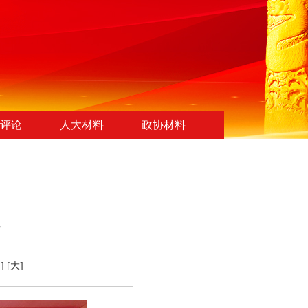
评论
人大材料
政协材料
]
[大]