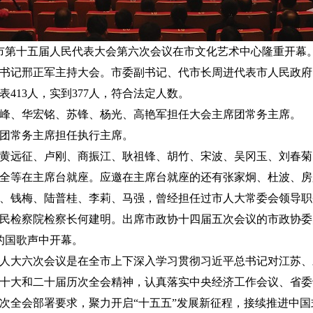
港市第十五届人民代表大会第六次会议在市文化艺术中心隆重开幕
书记邢正军主持大会。市委副书记、代市长周进代表市人民政府
表413人，实到377人，符合法定人数。
峰、华宏铭、苏锋、杨光、高艳军担任大会主席团常务主席。
席团常务主席担任执行主席。
黄远征、卢刚、商振江、耿祖锋、胡竹、宋波、吴冈玉、刘春菊
全等在主席台就座。应邀在主席台就座的还有张家炯、杜波、房
、钱梅、陆普桂、李莉、马强，曾经担任过市人大常委会领导职
民检察院检察长何建明。出席市政协十四届五次会议的市政协委
的国歌声中开幕。
人大六次会议是在全市上下深入学习贯彻习近平总书记对江苏、
十大和二十届历次全会精神，认真落实中央经济工作会议、省委
次全会部署要求，聚力开启“十五五”发展新征程，接续推进中