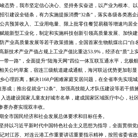
峻态势，我市坚定信心决心、坚持务实奋进，以产业为根本、以
招引建设全链条，有力实施提振消费“32条”，落实各级各类惠
公共预算收入、工业用电量、限上批零住餐贸易额等增速均居全
赋能新型工业化，制定和实施科技创新引领高质量发展、加快建
防产业高质量发展等若干政策措施，全国首家生物航煤出口“白
高新技术产业产值占规上工业产值比重达53.9%，经济在“质”上
“一带一路”，全面提升“陆海天网”四位一体互联互通水平，北极
国相关公约草案，宿连三级航道建成通航，海河联运优势更加彰
乡心理距离，解决1168户困难家庭安居问题，在全省率先实现城
速形成；推出促就业“12条”、加强高技能人才队伍建设等若干措
人，入选建设国家儿童友好城市名单，建成国家区域医疗中心，社
”参赛办赛实现双丰收。
时期全市国民经济和社会发展总体要求和目标任务。
将坚持以习近平新时代中国特色社会主义思想为指导，全面贯彻
记对江苏、对连云港工作重要讲话重要指示精神，按照省委省政