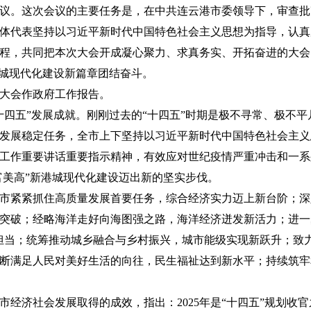
议。这次会议的主要任务是，在中共连云港市委领导下，审查批
体代表坚持以习近平新时代中国特色社会主义思想为指导，认真
程，共同把本次大会开成凝心聚力、求真务实、开拓奋进的大会
港城现代化建设新篇章团结奋斗。
大会作政府工作报告。
十四五”发展成就。刚刚过去的“十四五”时期是极不寻常、极不
发展稳定任务，全市上下坚持以习近平新时代中国特色社会主义
工作重要讲话重要指示精神，有效应对世纪疫情严重冲击和一系
强富美高”新港城现代化建设迈出新的坚实步伐。
市紧紧抓住高质量发展首要任务，综合经济实力迈上新台阶；深
突破；经略海洋走好向海图强之路，海洋经济迸发新活力；进一
担当；统筹推动城乡融合与乡村振兴，城市能级实现新跃升；致
断满足人民对美好生活的向往，民生福祉达到新水平；持续筑牢
全市经济社会发展取得的成效，指出：2025年是“十四五”规划收