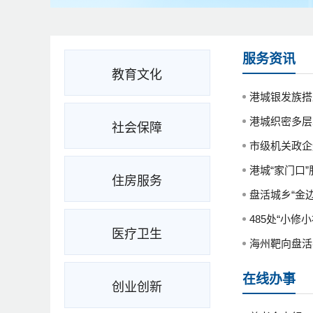
服务资讯
教育文化
港城银发族搭
港城织密多层
社会保障
市级机关政企连心
港城“家门口”
住房服务
盘活城乡“金边
485处“小修
医疗卫生
海州靶向盘活农
在线办事
创业创新