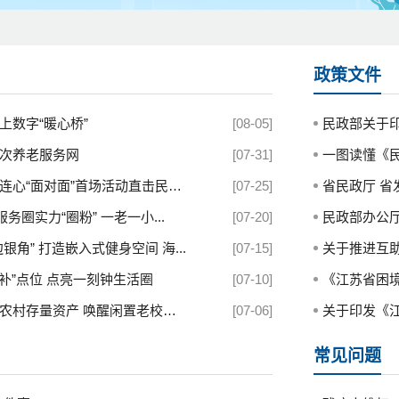
政策文件
上数字“暖心桥”
[08-05]
民政部关于印发
次养老服务网
[07-31]
一图读懂《民政
“面对面”首场活动直击民生痛...
[07-25]
省民政厅 省发
服务圈实力“圈粉” 一老一小...
[07-20]
民政部办公厅关
银角” 打造嵌入式健身空间 海...
[07-15]
关于推进互
小补”点位 点亮一刻钟生活圈
[07-10]
《江苏省困境儿
村存量资产 唤醒闲置老校舍 ...
[07-06]
关于印发《江苏
常见问题