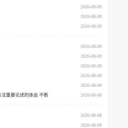
2026-08-09
2026-08-09
2026-08-09
2026-08-09
2026-08-09
2026-08-09
2026-08-09
2026-08-08
法重要论述的体会 不断
2026-08-08
2026-08-08
2026-08-08