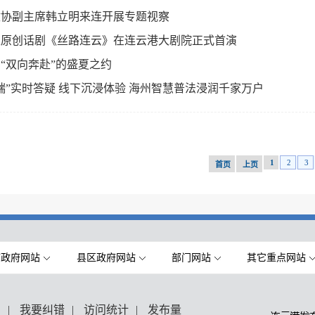
政协副主席韩立明来连开展专题视察
型原创话剧《丝路连云》在连云港大剧院正式首演
“双向奔赴”的盛夏之约
端”实时答疑 线下沉浸体验 海州智慧普法浸润千家万户
1
2
3
首页
上页
市政府网站
县区政府网站
部门网站
其它重点网站
们
|
我要纠错
|
访问统计
|
发布量