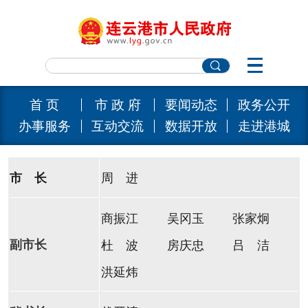
首 页
市 政 府
要闻动态
政务公开
办事服务
互动交流
数据开放
走进港城
市 长
周 进
商振江
吴冈玉
张家炯
副市长
杜 波
房庆忠
吕 洁
洪延炜