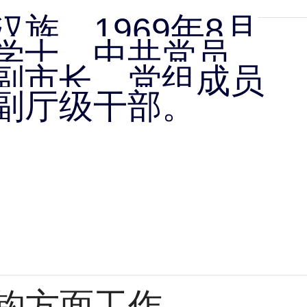
汉族，
1969
年
8
月
学士，
中共党员
，
副市长、党组成员
副厅级干部。
钩方面工作。