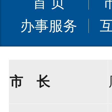
首 页
办事服务
市 长