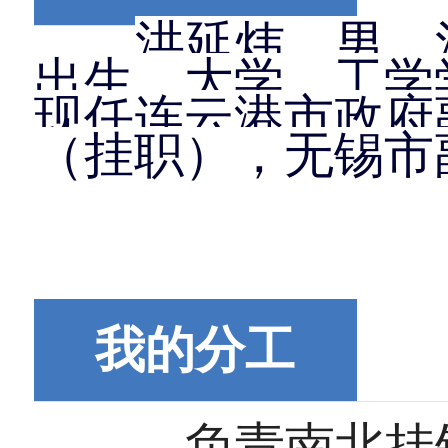
洪延炜，男，
出生，大学，工学
现任连云港市政府
（挂职）
，
无锡市
我的分工
负责南北挂