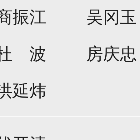
商振江
吴冈玉
杜 波
房庆忠
洪延炜