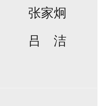
张家炯
吕 洁