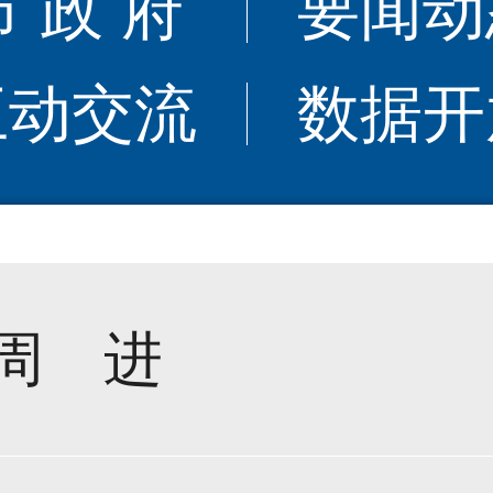
市 政 府
要闻动
互动交流
数据开
周 进