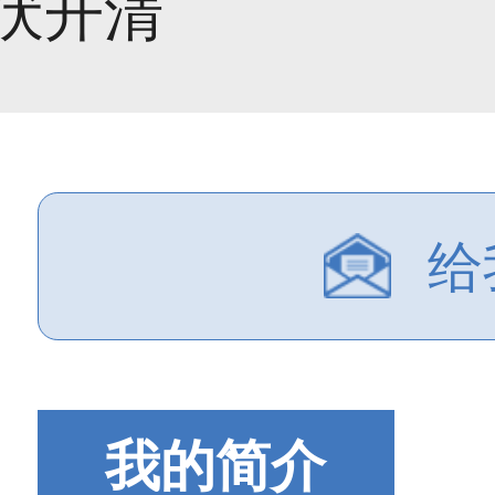
伏开清
给
我的简介