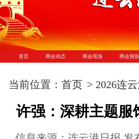
首页
两会动态
两会现场
两会报
当前位置：
首页
>
2026连
许强：深耕主题服
信息来源：连云港日报
发布