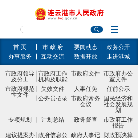
首 页
市 政 府
要闻动态
政务公开
办事服务
互动交流
数据开放
走进港城
市政府领导
市政府工作
市政府文件
市政府办公
及分工
机构及职能
室文件
市政府规范
失效文件
人事任免
任前公示
性文件
公务员招录
市政府常务
国民经济和
会议
社会发展规
划
专项规划
计划总结
政务督查
市政府工作
报告
建议提案办
政府信息公
政府大事记
财政预决算