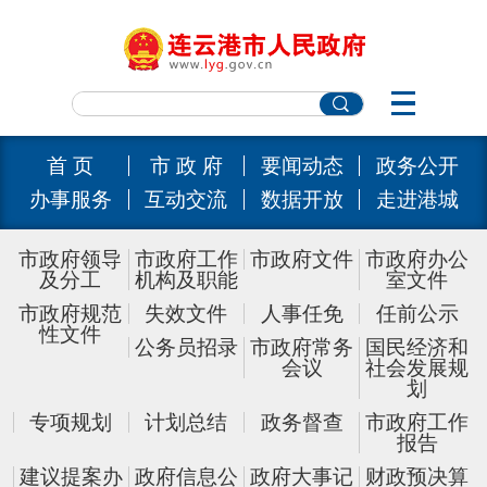
首 页
市 政 府
要闻动态
政务公开
办事服务
互动交流
数据开放
走进港城
市政府领导
市政府工作
市政府文件
市政府办公
及分工
机构及职能
室文件
市政府规范
失效文件
人事任免
任前公示
性文件
公务员招录
市政府常务
国民经济和
会议
社会发展规
划
专项规划
计划总结
政务督查
市政府工作
报告
建议提案办
政府信息公
政府大事记
财政预决算