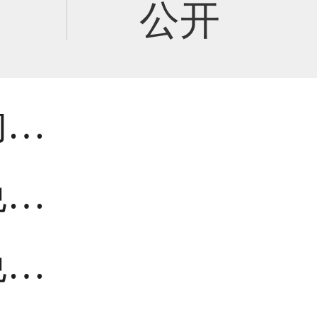
公开
的…
免…
免…