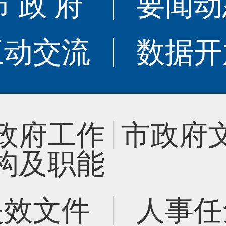
市 政 府
要闻动
互动交流
数据开
政府工作
市政府
构及职能
失效文件
人事任