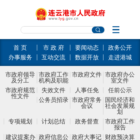
首 页
市 政 府
要闻动态
政务公开
办事服务
互动交流
数据开放
走进港城
市政府领导
市政府工作
市政府文件
市政府办公
及分工
机构及职能
室文件
市政府规范
失效文件
人事任免
任前公示
性文件
公务员招录
市政府常务
国民经济和
会议
社会发展规
划
专项规划
计划总结
政务督查
市政府工作
报告
建议提案办
政府信息公
政府大事记
财政预决算