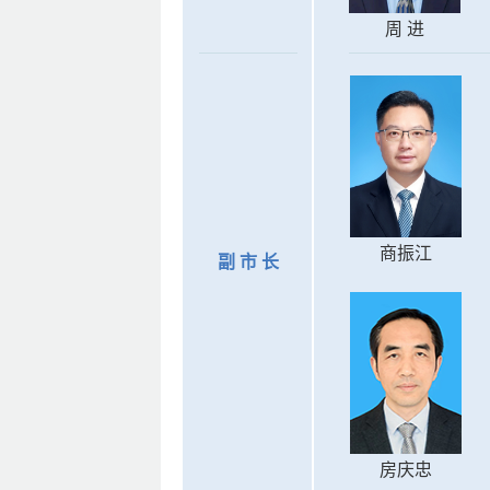
周 进
商振江
副 市 长
房庆忠