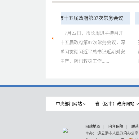
议暨理论学习中心组
市十五届政府第87次常务会议
习会召开
，市政府党组书记、
7月22日，市长周进主持召开
召开市政府党组会议
市十五届政府第87次常务会议，深
开
心组学习会，深入学
入学习贯彻习近平总书记近期对安
建
近期......
全生产、防汛救灾工作......
正
中央部门网站
省（区市）政府网站
网站地图
|
内容保障
|
联系
主办： 连云港市人民政府办公室